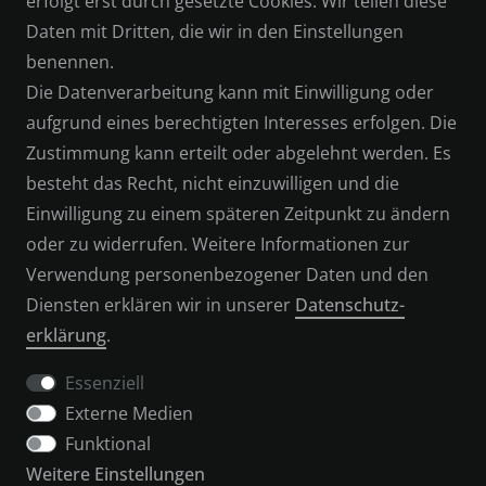
erfolgt erst durch gesetzte Cookies. Wir teilen diese
DATENSCHUTZERKLÄRUNG
Daten mit Dritten, die wir in den Einstellungen
benennen.
IMPRESSUM
Die Datenverarbeitung kann mit Einwilligung oder
aufgrund eines berechtigten Interesses erfolgen. Die
SERVICE
Zustimmung kann erteilt oder abgelehnt werden. Es
besteht das Recht, nicht einzuwilligen und die
KONTAKT
Einwilligung zu einem späteren Zeitpunkt zu ändern
oder zu widerrufen. Weitere Informationen zur
ZAHLUNGSARTEN
Verwendung personenbezogener Daten und den
Diensten erklären wir in unserer
Daten­schutz­
VERSAND & RETOUREN
erklärung
.
Essenziell
Externe Medien
WIDERRUFSFORMULAR
Funktional
Weitere Einstellungen