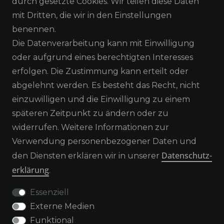
WIDERRUFSRECHT
durch gesetzte Cookies. Wir teilen diese Daten
mit Dritten, die wir in den Einstellungen
DATENSCHUTZERKLÄRUNG
benennen.
Die Datenverarbeitung kann mit Einwilligung
IMPRESSUM
oder aufgrund eines berechtigten Interesses
erfolgen. Die Zustimmung kann erteilt oder
SERVICE
abgelehnt werden. Es besteht das Recht, nicht
einzuwilligen und die Einwilligung zu einem
KONTAKT
späteren Zeitpunkt zu ändern oder zu
widerrufen. Weitere Informationen zur
ZAHLUNGSARTEN
Verwendung personenbezogener Daten und
Daten­schutz­
den Diensten erklären wir in unserer
VERSAND & RETOUREN
erklärung
.
Essenziell
Externe Medien
WIDERRUFSFORMULAR
Funktional