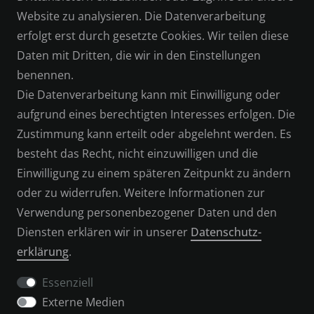
WIDERRUFSRECHT
Website zu analysieren. Die Datenverarbeitung
erfolgt erst durch gesetzte Cookies. Wir teilen diese
DATENSCHUTZERKLÄRUNG
Daten mit Dritten, die wir in den Einstellungen
benennen.
IMPRESSUM
Die Datenverarbeitung kann mit Einwilligung oder
aufgrund eines berechtigten Interesses erfolgen. Die
SERVICE
Zustimmung kann erteilt oder abgelehnt werden. Es
besteht das Recht, nicht einzuwilligen und die
KONTAKT
Einwilligung zu einem späteren Zeitpunkt zu ändern
oder zu widerrufen. Weitere Informationen zur
ZAHLUNGSARTEN
Verwendung personenbezogener Daten und den
Diensten erklären wir in unserer
Daten­schutz­
VERSAND & RETOUREN
erklärung
.
Essenziell
Externe Medien
WIDERRUFSFORMULAR