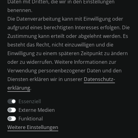
Daten mit Dritten, die wir in den Einstellungen
benennen.
IMPRESSUM
Die Datenverarbeitung kann mit Einwilligung oder
aufgrund eines berechtigten Interesses erfolgen. Die
SERVICE
Zustimmung kann erteilt oder abgelehnt werden. Es
besteht das Recht, nicht einzuwilligen und die
KONTAKT
Einwilligung zu einem späteren Zeitpunkt zu ändern
oder zu widerrufen. Weitere Informationen zur
ZAHLUNGSARTEN
Verwendung personenbezogener Daten und den
Diensten erklären wir in unserer
Daten­schutz­
VERSAND & RETOUREN
erklärung
.
Essenziell
Externe Medien
WIDERRUFSFORMULAR
Funktional
Weitere Einstellungen
UNTERNEHMEN