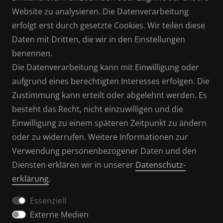
WIDERRUFSRECHT
Website zu analysieren. Die Datenverarbeitung
erfolgt erst durch gesetzte Cookies. Wir teilen diese
DATENSCHUTZERKLÄRUNG
Daten mit Dritten, die wir in den Einstellungen
benennen.
IMPRESSUM
Die Datenverarbeitung kann mit Einwilligung oder
aufgrund eines berechtigten Interesses erfolgen. Die
SERVICE
Zustimmung kann erteilt oder abgelehnt werden. Es
besteht das Recht, nicht einzuwilligen und die
KONTAKT
Einwilligung zu einem späteren Zeitpunkt zu ändern
oder zu widerrufen. Weitere Informationen zur
ZAHLUNGSARTEN
Verwendung personenbezogener Daten und den
Diensten erklären wir in unserer
Daten­schutz­
VERSAND & RETOUREN
erklärung
.
Essenziell
Externe Medien
WIDERRUFSFORMULAR